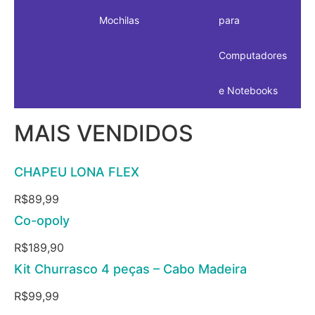
Mochilas
para
Computadores
e Notebooks
MAIS VENDIDOS
CHAPEU LONA FLEX
R$
89,99
Co-opoly
R$
189,90
Kit Churrasco 4 peças – Cabo Madeira
R$
99,99