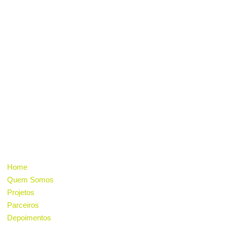
Nossa missão é desenvolver ações educacionais,
sociais e culturais na comunidade, incentivar o
consumo sustentável, a geração de energia
renovável e a consciência ambiental através
da inovação e do cooperativismo.
INSTITUCIONAL
Home
Quem Somos
Projetos
Parceiros
Depoimentos