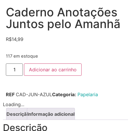
Caderno Anotações
Juntos pelo Amanhã
R$
14,99
117 em estoque
Adicionar ao carrinho
REF
CAD-JUN-AZUL
Categoria:
Papelaria
Loading...
Descrição
Informação adicional
Descrição