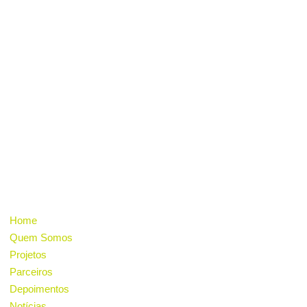
Nossa missão é desenvolver ações educacionais,
sociais e culturais na comunidade, incentivar o
consumo sustentável, a geração de energia
renovável e a consciência ambiental através
da inovação e do cooperativismo.
INSTITUCIONAL
Home
Quem Somos
Projetos
Parceiros
Depoimentos
Notícias