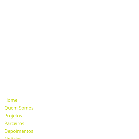
Nossa missão é desenvolver ações educacionais,
sociais e culturais na comunidade, incentivar o
consumo sustentável, a geração de energia
renovável e a consciência ambiental através
da inovação e do cooperativismo.
INSTITUCIONAL
Home
Quem Somos
Projetos
Parceiros
Depoimentos
Notícias