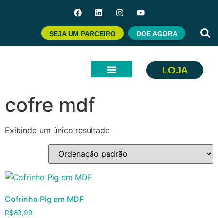
SEJA UM PARCEIRO
DOE AGORA
LOJA
Início
/ Produtos marcados com a tag “cofre mdf”
cofre mdf
Exibindo um único resultado
Cofrinho Pig em MDF
R$
89,99