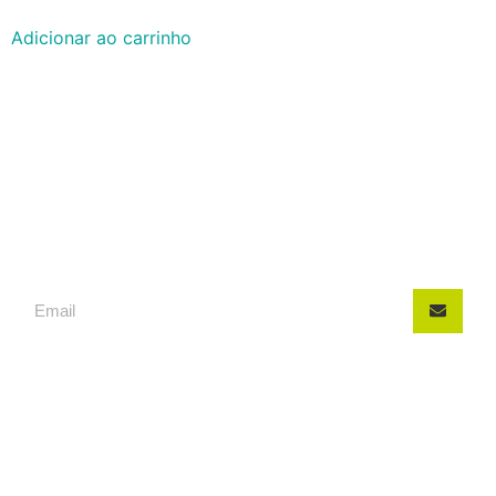
Adicionar ao carrinho
INSCREVA-SE, FIQUE POR
DENTRO DAS NOVIDADES