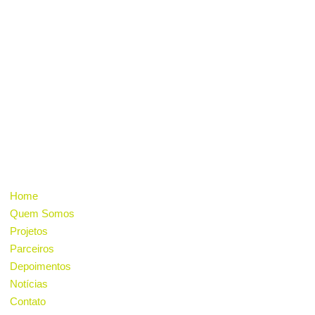
Nossa missão é desenvolver ações educacionais,
sociais e culturais na comunidade, incentivar o
consumo sustentável, a geração de energia
renovável e a consciência ambiental através
da inovação e do cooperativismo.
INSTITUCIONAL
Home
Quem Somos
Projetos
Parceiros
Depoimentos
Notícias
Contato