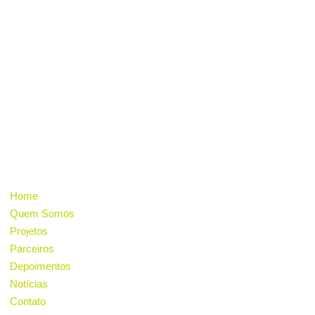
Nossa missão é desenvolver ações educacionais,
sociais e culturais na comunidade, incentivar o
consumo sustentável, a geração de energia
renovável e a consciência ambiental através
da inovação e do cooperativismo.
INSTITUCIONAL
Home
Quem Somos
Projetos
Parceiros
Depoimentos
Notícias
Contato