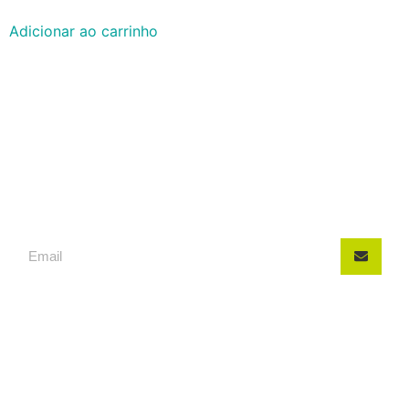
Adicionar ao carrinho
INSCREVA-SE, FIQUE POR
DENTRO DAS NOVIDADES