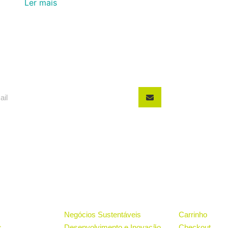
Ler mais
ONAL
PROJETOS
LOJA
Negócios Sustentáveis
Carrinho
s
Desenvolvimento e Inovação
Checkout