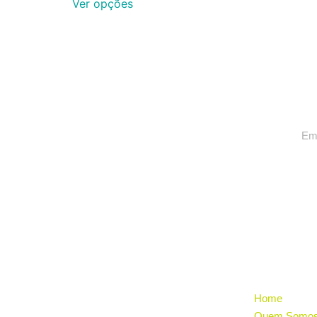
Ver opções
INSCREVA-SE, FIQUE POR
DENTRO DAS NOVIDADES
INSTITUCI
Home
Quem Somo