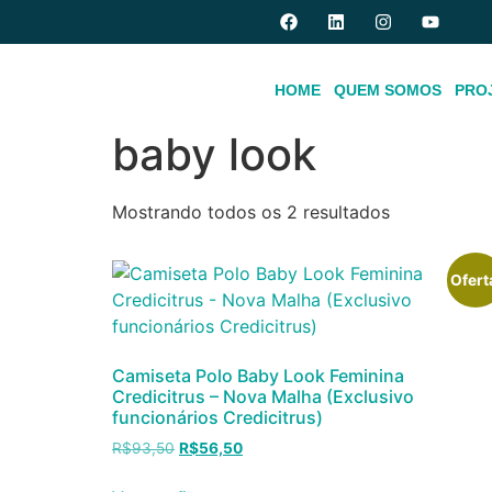
HOME
QUEM SOMOS
PRO
Início
/ Produtos marcados com a tag “baby 
baby look
Mostrando todos os 2 resultados
Ofert
Camiseta Polo Baby Look Feminina
Credicitrus – Nova Malha (Exclusivo
funcionários Credicitrus)
R$
93,50
R$
56,50