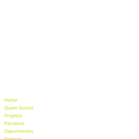
Nossa missão é desenvolver ações educacionais,
sociais e culturais na comunidade, incentivar o
consumo sustentável, a geração de energia
renovável e a consciência ambiental através
da inovação e do cooperativismo.
INSTITUCIONAL
Home
Quem Somos
Projetos
Parceiros
Depoimentos
Notícias