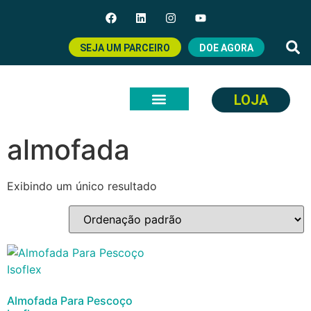
SEJA UM PARCEIRO
DOE AGORA
LOJA
Início
/ Produtos marcados com a tag “almofada”
almofada
Exibindo um único resultado
Almofada Para Pescoço