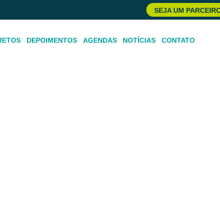
SEJA UM PARCEIR
JETOS
DEPOIMENTOS
AGENDAS
NOTÍCIAS
CONTATO
o cru”