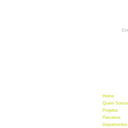
INSCREVA-SE, FIQUE POR
DENTRO DAS NOVIDADES
INSTITUCI
Home
Quem Somo
Projetos
Parceiros
Depoimentos