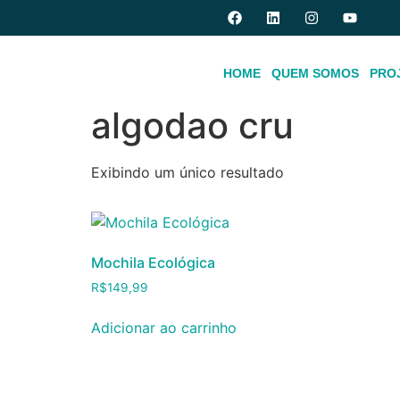
HOME
QUEM SOMOS
PRO
Início
/ Produtos marcados com a tag “algoda
algodao cru
Exibindo um único resultado
Mochila Ecológica
R$
149,99
Adicionar ao carrinho