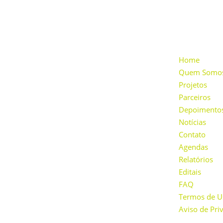
INSTITUCI
Home
Quem Somo
Projetos
Parceiros
Depoimento
Notícias
Nossa missão é desenvolver ações educacionais,
Contato
sociais e culturais na comunidade, incentivar o
Agendas
consumo sustentável, a geração de energia
renovável e a consciência ambiental através
Relatórios
da inovação e do cooperativismo.
Editais
FAQ
Termos de U
Aviso de Pri