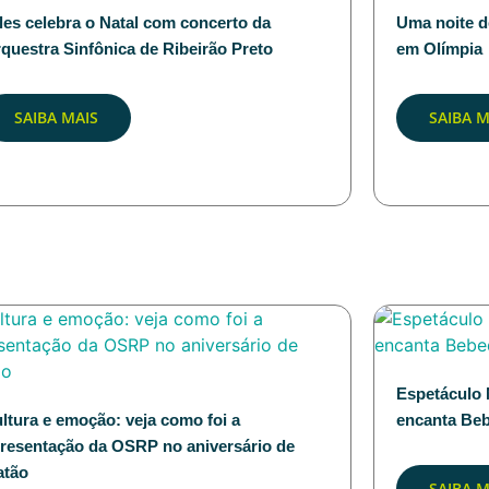
les celebra o Natal com concerto da
Uma noite d
questra Sinfônica de Ribeirão Preto
em Olímpia
SAIBA MAIS
SAIBA M
Espetáculo 
ltura e emoção: veja como foi a
encanta Be
resentação da OSRP no aniversário de
atão
SAIBA M