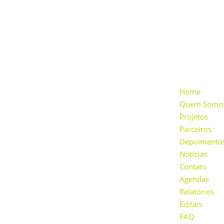
INSTITUCI
Home
Quem Somo
Projetos
Parceiros
Depoimento
Notícias
Nossa missão é desenvolver ações educacionais,
Contato
sociais e culturais na comunidade, incentivar o
Agendas
consumo sustentável, a geração de energia
renovável e a consciência ambiental através
Relatórios
da inovação e do cooperativismo.
Editais
FAQ